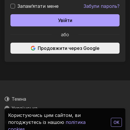
Запам’ятати мене
Забули пароль?
Увійти
або
Продовжити через Google
Темна
Українська
Користуючись цим сайтом, ви
© 2026 1cutt. Усі права захищено.
погоджуєтесь із нашою
політика
OK
cookies
.