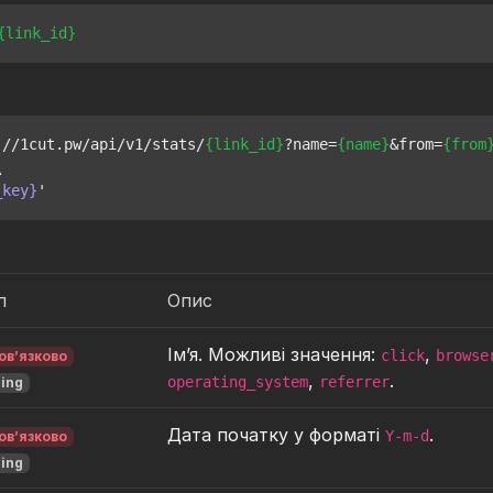
{link_id}
://1cut.pw/api/v1/stats/
{link_id}
?name=
{name}
&from=
{from


_key}
п
Опис
Ім’я. Можливі значення:
,
click
browse
ов’язково
,
.
operating_system
referrer
ring
Дата початку у форматі
.
Y-m-d
ов’язково
ring