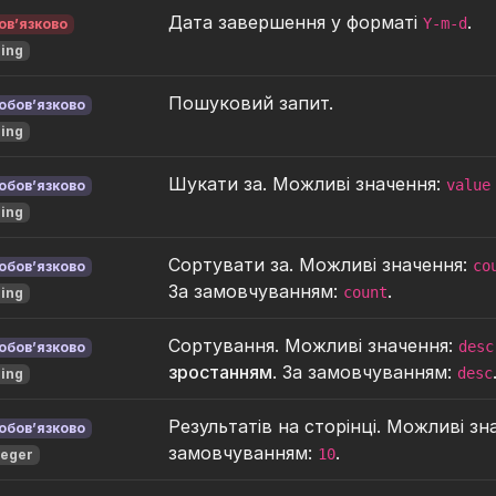
Дата завершення у форматі
.
Y-m-d
ов’язково
ring
Пошуковий запит.
обов’язково
ring
Шукати за. Можливі значення:
value
обов’язково
ring
Сортувати за. Можливі значення:
co
обов’язково
За замовчуванням:
.
count
ring
Сортування. Можливі значення:
desc
обов’язково
зростанням
. За замовчуванням:
desc
ring
Результатів на сторінці. Можливі зн
обов’язково
замовчуванням:
.
10
teger