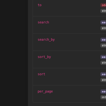
to
об
st
search
не
st
search_by
не
st
sort_by
не
st
sort
не
st
per_page
не
in