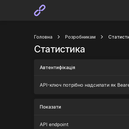
Головна
Розробникам
Статист
Статистика
Автентифікація
API-ключ потрібно надсилати як Beare
Показати
API endpoint