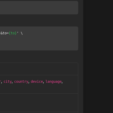
}
&to=
{to}
' \

,
,
,
,
,
r
city
country
device
language