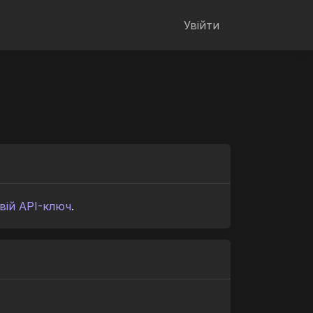
Увійти
вій API-ключ
.