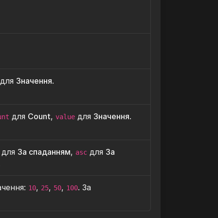
для
Значення
.
для
Count
,
для
Значення
.
unt
value
для
За спаданням
,
для
За
asc
.
ачення:
,
,
,
. За
10
25
50
100