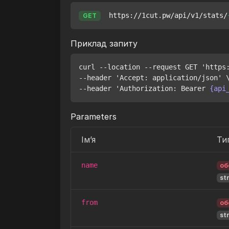
https://1cut.pw/api/v1/stats/
GET
Приклад запиту
curl --location --request GET 'https
--header 'Accept: application/json' \
--header 'Authorization: Bearer 
{api
Parameters
Ім’я
Ти
name
об
st
from
об
st